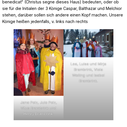
benedicat“ (Christus segne dieses Haus) bedeuten, oder ob
sie für die Initialen der 3 Könige Caspar, Balthazar und Melchior
stehen, darüber sollen sich andere einen Kopf machen. Unsere
Könige heißen jedenfalls, v. links nach rechts
Lea, Luisa und Mirja
Brambrink, Viola
Weiling und Isabel
Brambrink.
Jana Pelz, Jule Pelz,
Vitus Brambrink und
Henry Brambrink.