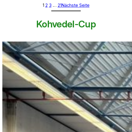
1
2
3
…
21
Nächste Seite
Kohvedel-Cup