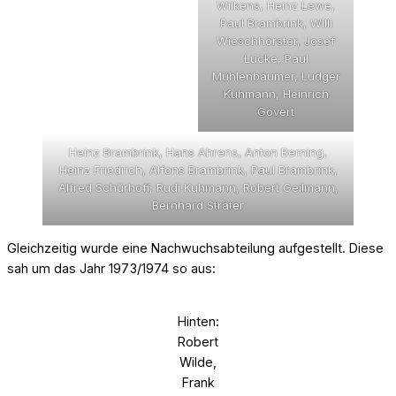
Wilkens, Heinz Lewe,
Paul Brambrink, Willi
Wieschhörster, Josef
Lücke, Paul
Mühlenbäumer, Ludger
Kuhmann, Heinrich
Gövert
Heinz Brambrink, Hans Ahrens, Anton Berning,
Heinz Friedrich, Alfons Brambrink, Paul Brambrink,
Alfred Schürhoff, Rudi Kuhmann, Robert Geilmann,
Bernhard Sträter
Gleichzeitig wurde eine Nachwuchsabteilung aufgestellt. Diese
sah um das Jahr 1973/1974 so aus:
Hinten:
Robert
Wilde,
Frank