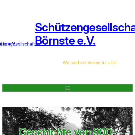
Zum
Inhalt
springen
Schützengesellscha
Börnste e.V.
Wir sind ein Verein für alle!
Geschichte von 900-