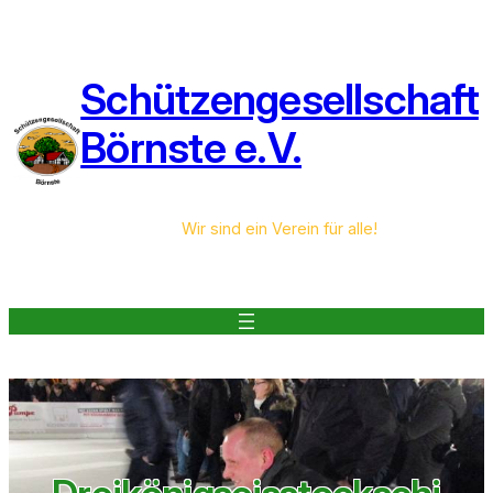
Zum
Inhalt
springen
Schützengesellschaft
Börnste e.V.
Wir sind ein Verein für alle!