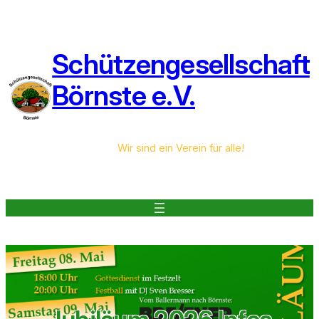
Zum
Inhalt
springen
Schützengesellschaft
Börnste e.V.
Wir sind ein Verein für alle!