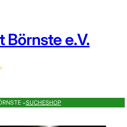
 Börnste e.V.
e!
ÖRNSTE
SUCHE
SHOP