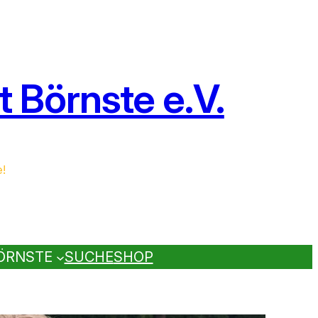
 Börnste e.V.
e!
ÖRNSTE
SUCHE
SHOP