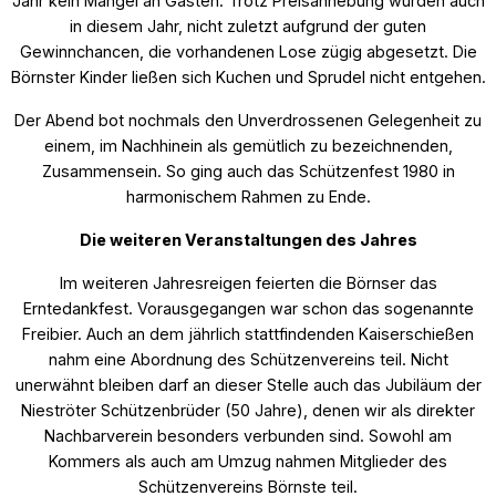
Jahr kein Mangel an Gästen. Trotz Preisanhebung wurden auch
in diesem Jahr, nicht zuletzt aufgrund der guten
Gewinnchancen, die vorhandenen Lose zügig abgesetzt. Die
Börnster Kinder ließen sich Kuchen und Sprudel nicht entgehen.
Der Abend bot nochmals den Unverdrossenen Gelegenheit zu
einem, im Nachhinein als gemütlich zu bezeichnenden,
Zusammensein. So ging auch das Schützenfest 1980 in
harmonischem Rahmen zu Ende.
Die weiteren Veranstaltungen des Jahres
Im weiteren Jahresreigen feierten die Börnser das
Erntedankfest. Vorausgegangen war schon das sogenannte
Freibier. Auch an dem jährlich stattfindenden Kaiserschießen
nahm eine Abordnung des Schützenvereins teil. Nicht
unerwähnt bleiben darf an dieser Stelle auch das Jubiläum der
Nieströter Schützenbrüder (50 Jahre), denen wir als direkter
Nachbarverein besonders verbunden sind. Sowohl am
Kommers als auch am Umzug nahmen Mitglieder des
Schützenvereins Börnste teil.