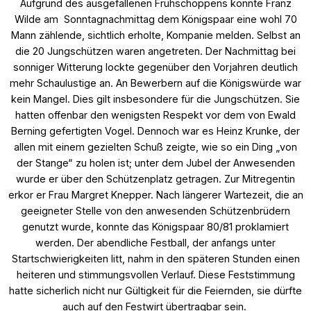
Aufgrund des ausgefallenen Frühschoppens konnte Franz
Wilde am Sonntagnachmittag dem Königspaar eine wohl 70
Mann zählende, sichtlich erholte, Kompanie melden. Selbst an
die 20 Jungschützen waren angetreten. Der Nachmittag bei
sonniger Witterung lockte gegenüber den Vorjahren deutlich
mehr Schaulustige an. An Bewerbern auf die Königswürde war
kein Mangel. Dies gilt insbesondere für die Jungschützen. Sie
hatten offenbar den wenigsten Respekt vor dem von Ewald
Berning gefertigten Vogel. Dennoch war es Heinz Krunke, der
allen mit einem gezielten Schuß zeigte, wie so ein Ding „von
der Stange“ zu holen ist; unter dem Jubel der Anwesenden
wurde er über den Schützenplatz getragen. Zur Mitregentin
erkor er Frau Margret Knepper. Nach längerer Wartezeit, die an
geeigneter Stelle von den anwesenden Schützenbrüdern
genutzt wurde, konnte das Königspaar 80/81 proklamiert
werden. Der abendliche Festball, der anfangs unter
Startschwierigkeiten litt, nahm in den späteren Stunden einen
heiteren und stimmungsvollen Verlauf. Diese Feststimmung
hatte sicherlich nicht nur Gültigkeit für die Feiernden, sie dürfte
auch auf den Festwirt übertragbar sein.