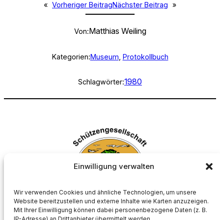
«
Vorheriger Beitrag
Nächster Beitrag
»
Matthias Weiling
Von:
Kategorien:
Museum
, 
Protokollbuch
1980
Schlagwörter:
Einwilligung verwalten
Wir verwenden Cookies und ähnliche Technologien, um unsere
Website bereitzustellen und externe Inhalte wie Karten anzuzeigen.
Mit Ihrer Einwilligung können dabei personenbezogene Daten (z. B.
Schützengesellschaft Börnste e.V.
IP-Adresse) an Drittanbieter übermittelt werden.