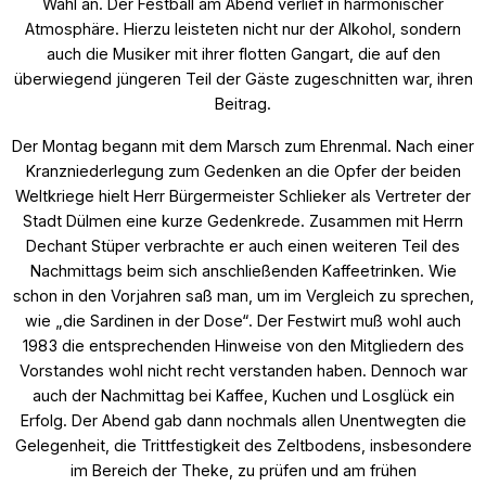
Wahl an. Der Festball am Abend verlief in harmonischer
Atmosphäre. Hierzu leisteten nicht nur der Alkohol, sondern
auch die Musiker mit ihrer flotten Gangart, die auf den
überwiegend jüngeren Teil der Gäste zugeschnitten war, ihren
Beitrag.
Der Montag begann mit dem Marsch zum Ehrenmal. Nach einer
Kranzniederlegung zum Gedenken an die Opfer der beiden
Weltkriege hielt Herr Bürgermeister Schlieker als Vertreter der
Stadt Dülmen eine kurze Gedenkrede. Zusammen mit Herrn
Dechant Stüper verbrachte er auch einen weiteren Teil des
Nachmittags beim sich anschließenden Kaffeetrinken. Wie
schon in den Vorjahren saß man, um im Vergleich zu sprechen,
wie „die Sardinen in der Dose“. Der Festwirt muß wohl auch
1983 die entsprechenden Hinweise von den Mitgliedern des
Vorstandes wohl nicht recht verstanden haben. Dennoch war
auch der Nachmittag bei Kaffee, Kuchen und Losglück ein
Erfolg. Der Abend gab dann nochmals allen Unentwegten die
Gelegenheit, die Trittfestigkeit des Zeltbodens, insbesondere
im Bereich der Theke, zu prüfen und am frühen