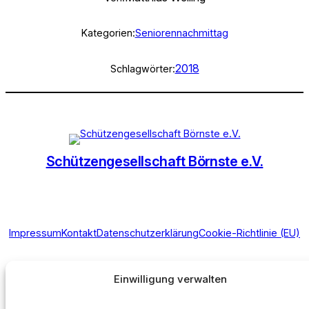
Kategorien:
Seniorennachmittag
2018
Schlagwörter:
Schützengesellschaft Börnste e.V.
Impressum
Kontakt
Datenschutzerklärung
Cookie-Richtlinie (EU)
Instagram
Einwilligung verwalten