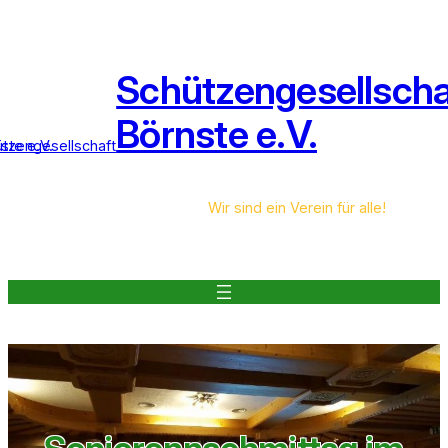
Zum
Inhalt
springen
Schützengesellscha
Börnste e.V.
Wir sind ein Verein für alle!