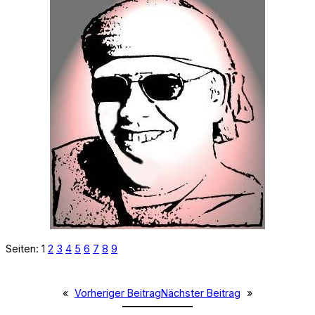
Seiten:
1
2
3
4
5
6
7
8
9
«
Vorheriger Beitrag
Nächster Beitrag
»