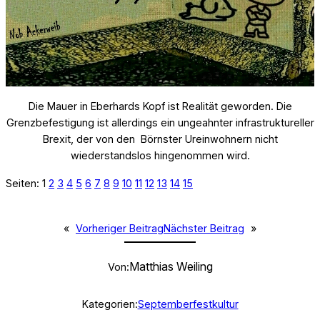
Die Mauer in Eberhards Kopf ist Realität geworden. Die
Grenzbefestigung ist allerdings ein ungeahnter infrastruktureller
Brexit, der von den Börnster Ureinwohnern nicht
wiederstandslos hingenommen wird.
Seiten:
1
2
3
4
5
6
7
8
9
10
11
12
13
14
15
«
Vorheriger Beitrag
Nächster Beitrag
»
Matthias Weiling
Von:
Kategorien:
Septemberfestkultur