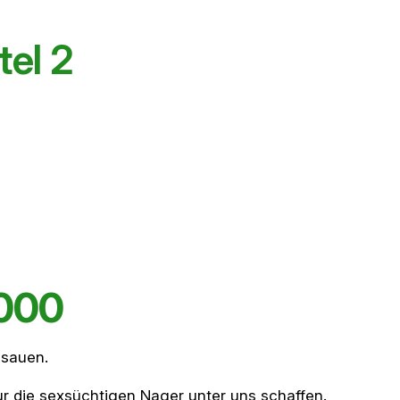
tel 2
2000
dsauen.
r die sexsüchtigen Nager unter uns schaffen.