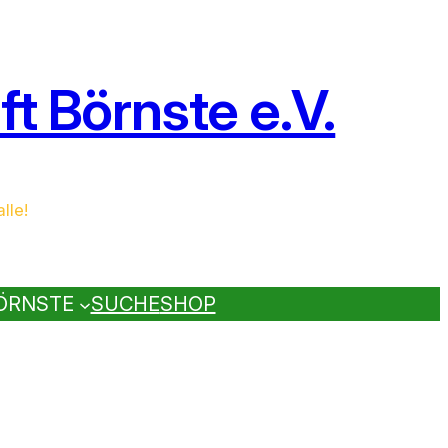
t Börnste e.V.
lle!
ÖRNSTE
SUCHE
SHOP