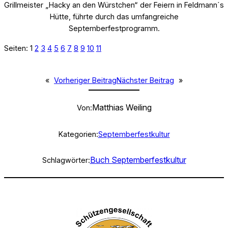
Grillmeister „Hacky an den Würstchen“ der Feiern in Feldmann´s
Hütte, führte durch das umfangreiche
Septemberfestprogramm.
Seiten:
1
2
3
4
5
6
7
8
9
10
11
«
Vorheriger Beitrag
Nächster Beitrag
»
Matthias Weiling
Von:
Kategorien:
Septemberfestkultur
Buch Septemberfestkultur
Schlagwörter: