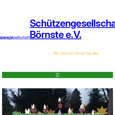
Zum
Inhalt
springen
Schützengesellscha
Börnste e.V.
Wir sind ein Verein für alle!