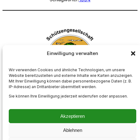
Einwilligung verwalten
Wir verwenden Cookies und ähnliche Technologien, um unsere
Website bereitzustellen und externe Inhalte wie Karten anzuzeigen.
Mit Ihrer Einwilligung können dabei personenbezogene Daten (z. B.
Schützengesellschaft Börnste e.V.
IP-Adresse) an Drittanbieter übermittelt werden.
Sie können Ihre Einwilligung jederzeit widerrufen oder anpassen.
Akzeptieren
Impressum
Kontakt
Datenschutzerklärung
Cookie-Richtlinie (EU)
Ablehnen
Instagram