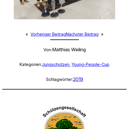
«
Vorheriger Beitrag
Nächster Beitrag
»
Matthias Weiling
Von:
Kategorien:
Jungschützen
, 
Young-People-Cup
2019
Schlagwörter: