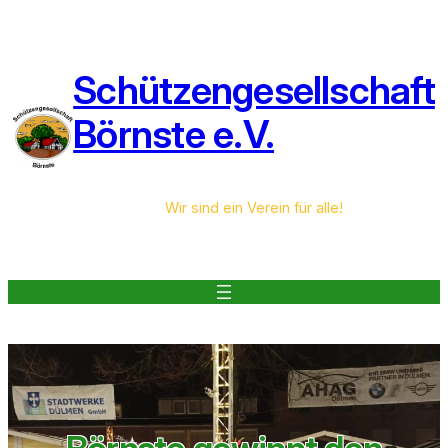
Zum
Inhalt
springen
Schützengesellschaft
Börnste e.V.
Wir sind ein Verein für alle!