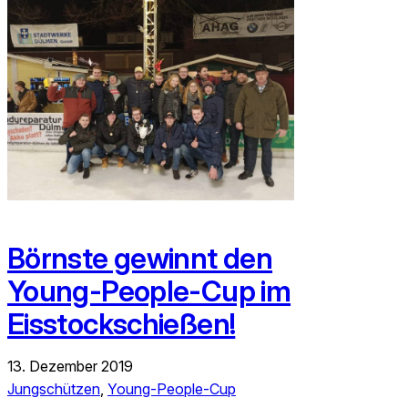
Börnste gewinnt den
Young-People-Cup im
Eisstockschießen!
13. Dezember 2019
Jungschützen
, 
Young-People-Cup