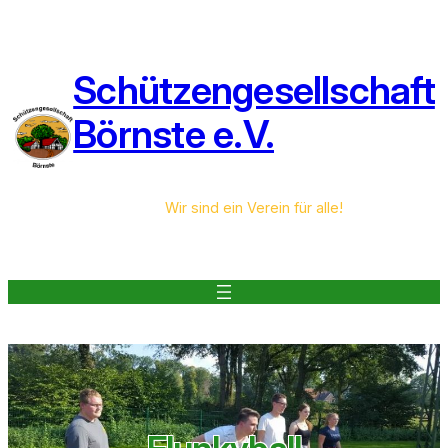
Zum
Inhalt
springen
Schützengesellschaft
Börnste e.V.
Wir sind ein Verein für alle!