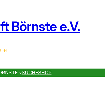
t Börnste e.V.
lle!
ÖRNSTE
SUCHE
SHOP