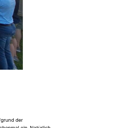
fgrund der
honmal ein. Natürlich