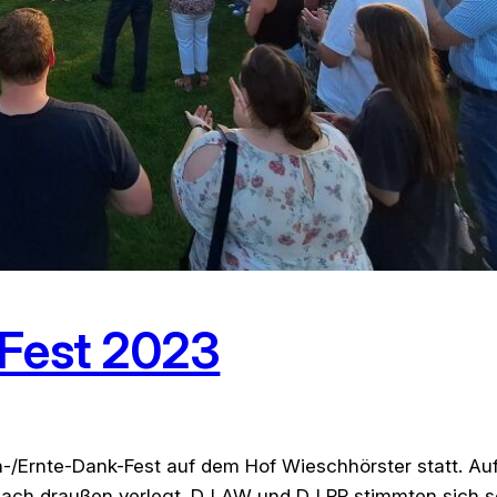
-Fest 2023
n-/Ernte-Dank-Fest auf dem Hof Wieschhörster statt. Au
ach draußen verlegt. DJ AW und DJ PP stimmten sich sc