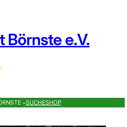
 Börnste e.V.
e!
ÖRNSTE
SUCHE
SHOP