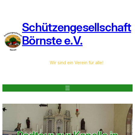
Zum
Inhalt
springen
Schützengesellschaft
Börnste e.V.
Wir sind ein Verein für alle!