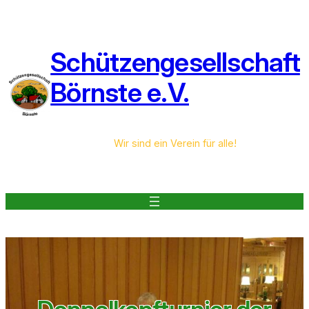
Zum
Inhalt
springen
Schützengesellschaft
Börnste e.V.
Wir sind ein Verein für alle!