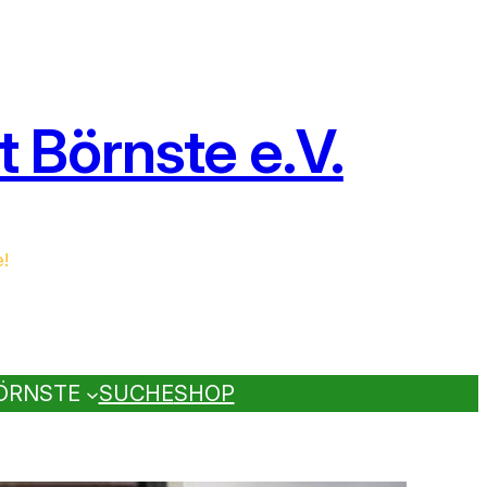
 Börnste e.V.
e!
ÖRNSTE
SUCHE
SHOP