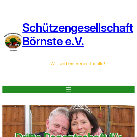
Zum
Inhalt
springen
Schützengesellschaft
Börnste e.V.
Wir sind ein Verein für alle!