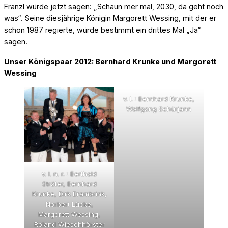
Franzl würde jetzt sagen: „Schaun mer mal, 2030, da geht noch
was“. Seine diesjährige Königin Margorett Wessing, mit der er
schon 1987 regierte, würde bestimmt ein drittes Mal „Ja“
sagen.
Unser Königspaar 2012: Bernhard Krunke und Margorett
Wessing
v. l. : Bernhard Krunke,
Wolfgang Schürjann
v. l. n. r. : Berthold
Sträter, Bernhard
Krunke, Dirk Brambrink,
Norbert Lücke,
Margorett Wessing,
Roland Wieschhörster