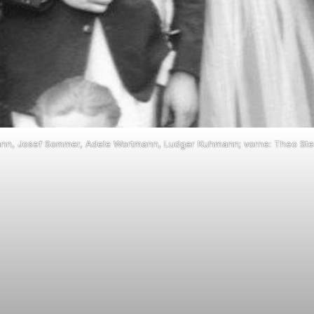
uhmann, Josef Sommer, Adele Wortmann, Ludger Kuhmann; vorne: Theo S