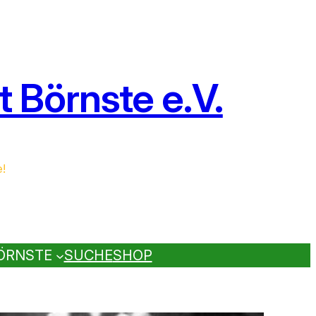
 Börnste e.V.
e!
ÖRNSTE
SUCHE
SHOP