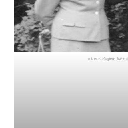
v. l. n. r.: Regina K