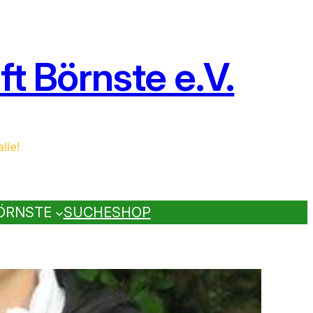
t Börnste e.V.
lle!
ÖRNSTE
SUCHE
SHOP