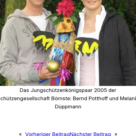
Das Jungschützenkönigspaar 2005 der
chützengesellschaft Börnste: Bernd Potthoff und Melan
Düppmann
«
Vorheriger Beitrag
Nächster Beitrag
»