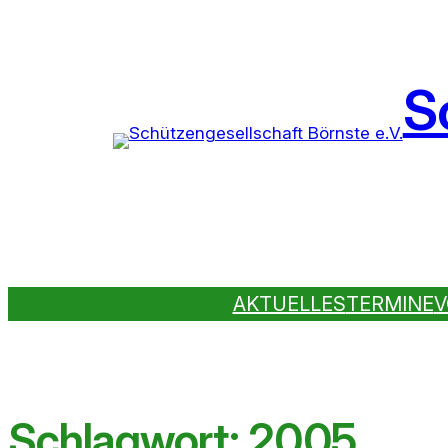
S
AKTUELLES
TERMINE
V
Schlagwort:
2005