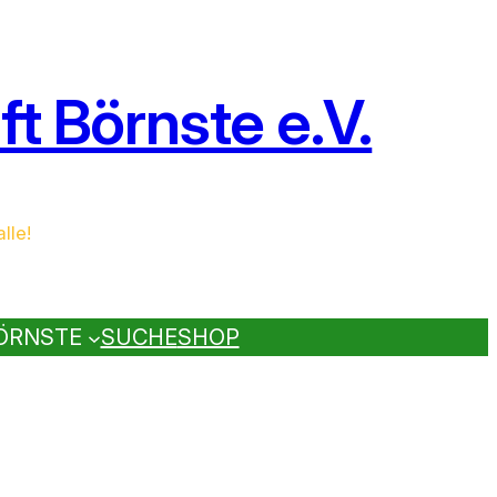
t Börnste e.V.
lle!
ÖRNSTE
SUCHE
SHOP