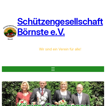
Zum
Inhalt
springen
Schützengesellschaft
Börnste e.V.
Wir sind ein Verein für alle!