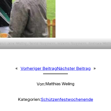
.l.n.r.: Jana Weiling, Daniel Bergmann, Melanie Bergmann, Andreas Weili
«
Vorheriger Beitrag
Nächster Beitrag
»
Von:
Matthias Weiling
Kategorien:
Schützenfestwochenende