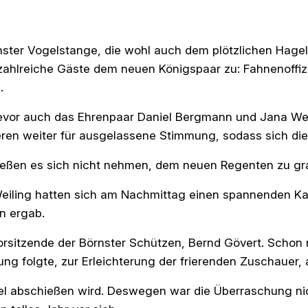
nster Vogelstange, die wohl auch dem plötzlichen Hag
zahlreiche Gäste dem neuen Königspaar zu: Fahnenoffizi
.
bevor auch das Ehrenpaar Daniel Bergmann und Jana Wei
en weiter für ausgelassene Stimmung, sodass sich die 
ießen es sich nicht nehmen, dem neuen Regenten zu gra
iling hatten sich am Nachmittag einen spannenden Kamp
n ergab.
 Vorsitzende der Börnster Schützen, Bernd Gövert. Schon
ng folgte, zur Erleichterung der frierenden Zuschauer, 
el abschießen wird. Deswegen war die Überraschung nich