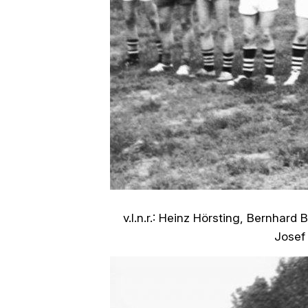
v.l.n.r.: Heinz Hörsting, Bernhard
Josef