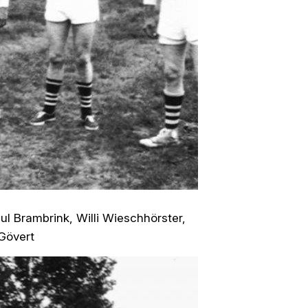
aul Brambrink, Willi Wieschhörster,
Gövert