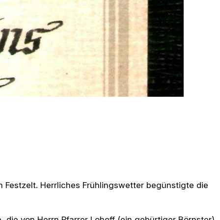
Festzelt. Herrliches Frühlingswetter begünstigte die
e von Herrn Pfarrer Lohoff (ein gebürtiger Börnster)