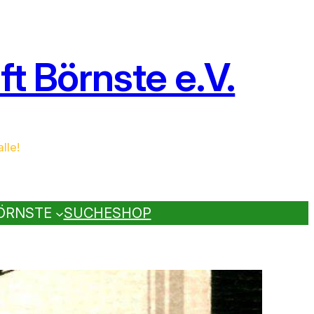
t Börnste e.V.
lle!
ÖRNSTE
SUCHE
SHOP