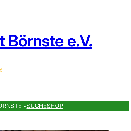
 Börnste e.V.
e!
ÖRNSTE
SUCHE
SHOP