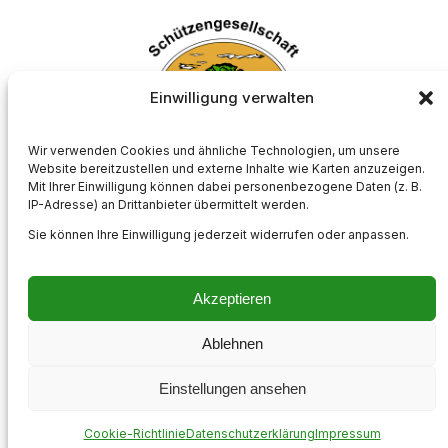
Einwilligung verwalten
Wir verwenden Cookies und ähnliche Technologien, um unsere
Website bereitzustellen und externe Inhalte wie Karten anzuzeigen.
Mit Ihrer Einwilligung können dabei personenbezogene Daten (z. B.
Schützengesellschaft Börnste e.V.
IP-Adresse) an Drittanbieter übermittelt werden.
Sie können Ihre Einwilligung jederzeit widerrufen oder anpassen.
Akzeptieren
Impressum
Kontakt
Datenschutzerklärung
Cookie-Richtlinie (EU)
Ablehnen
Instagram
Einstellungen ansehen
Cookie-Richtlinie
Datenschutzerklärung
Impressum