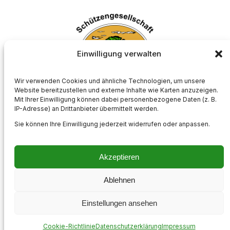
Einwilligung verwalten
Wir verwenden Cookies und ähnliche Technologien, um unsere
Website bereitzustellen und externe Inhalte wie Karten anzuzeigen.
Mit Ihrer Einwilligung können dabei personenbezogene Daten (z. B.
Schützengesellschaft Börnste e.V.
IP-Adresse) an Drittanbieter übermittelt werden.
Sie können Ihre Einwilligung jederzeit widerrufen oder anpassen.
Akzeptieren
Impressum
Kontakt
Datenschutzerklärung
Cookie-Richtlinie (EU)
Ablehnen
Instagram
Einstellungen ansehen
Cookie-Richtlinie
Datenschutzerklärung
Impressum