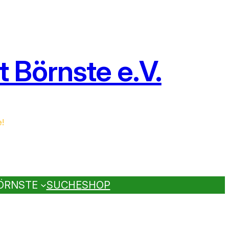
 Börnste e.V.
e!
ÖRNSTE
SUCHE
SHOP