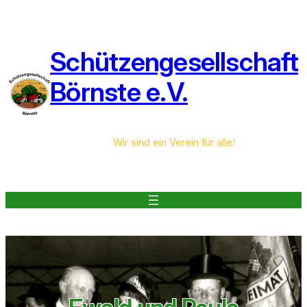
Zum
Inhalt
springen
Schützengesellschaft
Börnste e.V.
Wir sind ein Verein für alle!