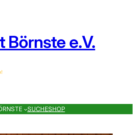
 Börnste e.V.
e!
ÖRNSTE
SUCHE
SHOP