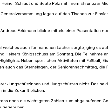
Heiner Schlaut und Beate Pelz mit ihrem Ehrenpaar Mic
en Generalversammlung lagen auf den Tischen zur Einsic
Andreas Feldmann blickte mittels einer Präsentation no
rial welches auch für manchen Lacher sorgte, ging es au
und Heiners Königsschuss am Sonntag. Die Teilnahme a
ghlights. Neben sportlichen Aktivitäten mit Fußball, E
ben auch das Sternsingen, der Seniorennachmittag, die 
erer Jungschützinnen und Jungschützen nicht. Das sei
 in die Zukunft blicken.
dreas noch die wichtigsten Zahlen zum abgelaufenen Ge
n gegenüber.