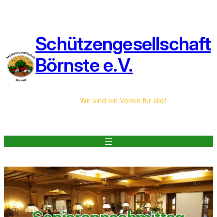
Zum
Inhalt
springen
Schützengesellschaft
Börnste e.V.
Wir sind ein Verein für alle!