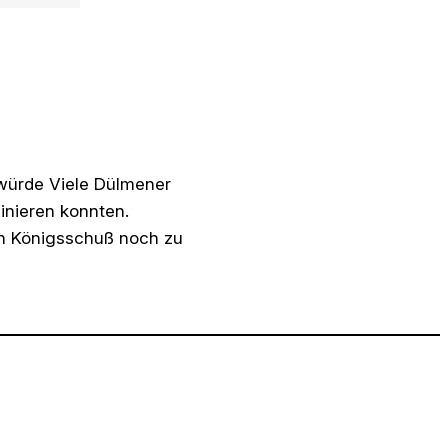
swürde Viele Dülmener
nieren konnten.
en Königsschuß noch zu