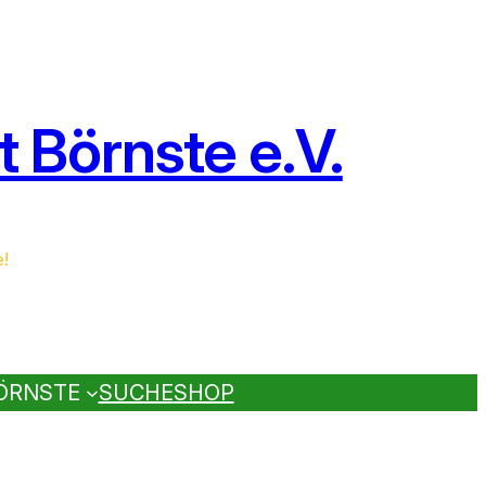
 Börnste e.V.
e!
ÖRNSTE
SUCHE
SHOP